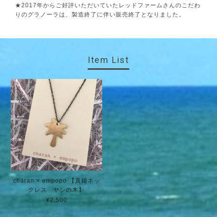
★2017年からご好評いただいていたレッドファームさんのこだわ
りのグラノーラは、製造終了に伴い販売終了となりました。
Item List
charan × empopo 【真鍮ネッ
クレス ヤシの木】
¥2,500