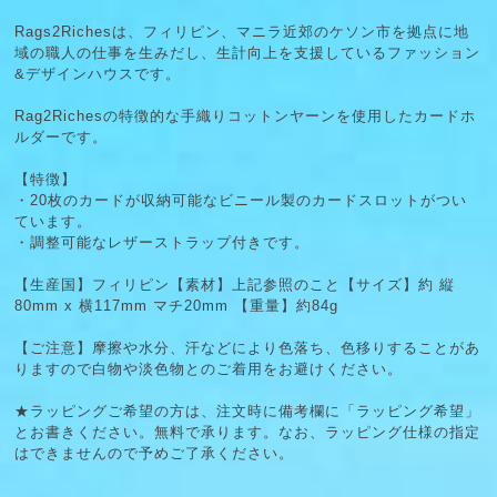
Rags2Richesは、フィリピン、マニラ近郊のケソン市を拠点に地
域の職人の仕事を生みだし、生計向上を支援しているファッション
&デザインハウスです。
Rag2Richesの特徴的な手織りコットンヤーンを使用したカードホ
ルダーです。
【特徴】
・20枚のカードが収納可能なビニール製のカードスロットがつい
ています。
・調整可能なレザーストラップ付きです。
【生産国】フィリピン【素材】上記参照のこと【サイズ】約 縦
80mm x 横117mm マチ20mm 【重量】約84g
【ご注意】摩擦や水分、汗などにより色落ち、色移りすることがあ
りますので白物や淡色物とのご着用をお避けください。
★ラッピングご希望の方は、注文時に備考欄に「ラッピング希望」
とお書きください。無料で承ります。なお、ラッピング仕様の指定
はできませんので予めご了承ください。